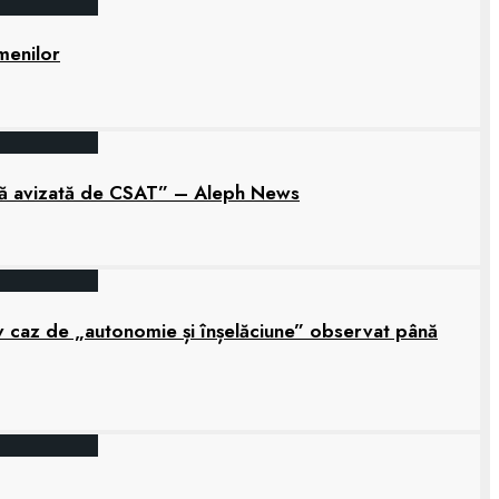
amenilor
tară avizată de CSAT” – Aleph News
grav caz de „autonomie și înșelăciune” observat până