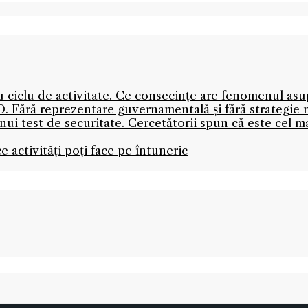
nou ciclu de activitate. Ce consecințe are fenomenul as
. Fără reprezentare guvernamentală și fără strategie 
 unui test de securitate. Cercetătorii spun că este cel 
ce activități poți face pe întuneric