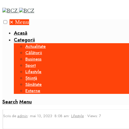
✕
Menu
Acasă
Categorii
Actualitate
Călătorii
Business
Sport
Lifestyle
Știință
Sănătate
Externe
Search
Menu
Scris de
admin
•
mai 13, 2023
•
8:08 am
•
Lifestyle
•
Views: 7