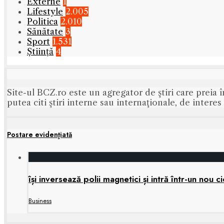
Externe
1
Lifestyle
2.005
Politica
2.010
Sănătate
3
Sport
1.531
Știință
4
Site-ul BCZ.ro este un agregator de ştiri care preia î
putea citi ştiri interne sau internaţionale, de intere
Postare evidenţiată
își inversează polii magnetici și intră într-un nou
Business