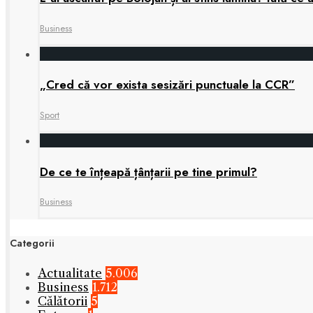
Business
„Cred că vor exista sesizări punctuale la CCR”
Sport
De ce te înțeapă țânțarii pe tine primul?
Business
Categorii
Actualitate
5.006
Business
1.712
Călătorii
5