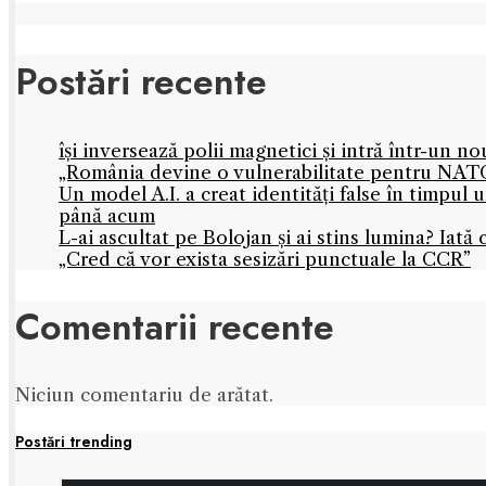
Postări recente
își inversează polii magnetici și intră într-un 
„România devine o vulnerabilitate pentru NATO
Un model A.I. a creat identități false în timpul
până acum
L-ai ascultat pe Bolojan și ai stins lumina? Iată 
„Cred că vor exista sesizări punctuale la CCR”
Comentarii recente
Niciun comentariu de arătat.
Postări trending