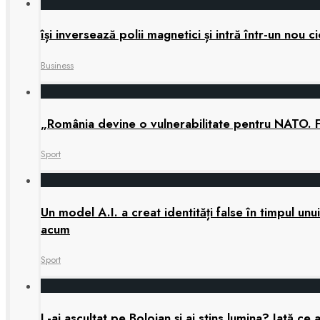
își inversează polii magnetici și intră într-un nou
Business
„România devine o vulnerabilitate pentru NATO. 
Sport
Un model A.I. a creat identități false în timpul u
acum
Sport
L-ai ascultat pe Bolojan și ai stins lumina? Iată ce a