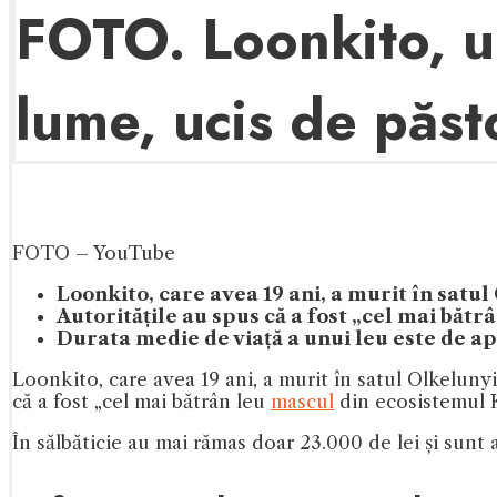
FOTO. Loonkito, un
lume, ucis de păst
FOTO – YouTube
Loonkito, care avea 19 ani, a murit în satu
Autoritățile au spus că a fost „cel mai bătr
Durata medie de viață a unui leu este de apr
Loonkito, care avea 19 ani, a murit în satul Olkelun
că a fost „cel mai bătrân leu
mascul
din ecosistemul Ke
În sălbăticie au mai rămas doar 23.000 de lei și sunt a