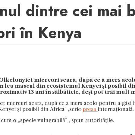
ul dintre cei mai bă
ori în Kenya
l Olkelunyiet miercuri seara, după ce a mers acol
ân leu mascul din ecosistemul Kenyei și posibil din
oximativ 13 ani în sălbăticie, deși pot trăi mult 
yiet miercuri seara, după ce a mers acolo pentru a găs
nyei și posibil din Africa” ,scrie
presa
internațională.
cum o ,,specie vulnerabilă” , spun autoritățile.