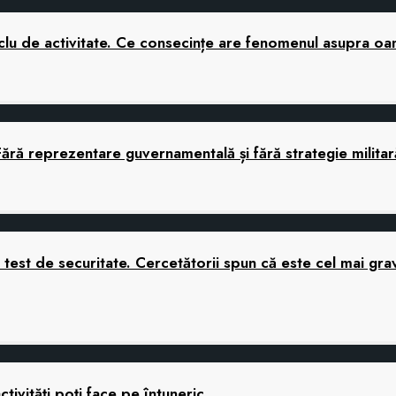
 ciclu de activitate. Ce consecințe are fenomenul asupra o
Fără reprezentare guvernamentală și fără strategie mili
nui test de securitate. Cercetătorii spun că este cel mai 
ctivități poți face pe întuneric