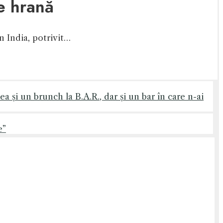
de hrană
în India, potrivit…
 și un brunch la B.A.R., dar și un bar în care n-ai
e”