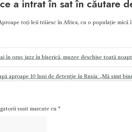
ce a intrat în sat în căutare 
 Aproape toți leii trăiesc în Africa, cu o populație mică 
 în oraș: jazz în biserică, muzee deschise toată noaptea
upă aproape 10 luni de detenţie în Rusia: „Mă simt bin
gatorii sunt marcate cu
*