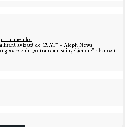
upra oamenilor
militară avizată de CSAT” – Aleph News
mai grav caz de „autonomie și înșelăciune” observat