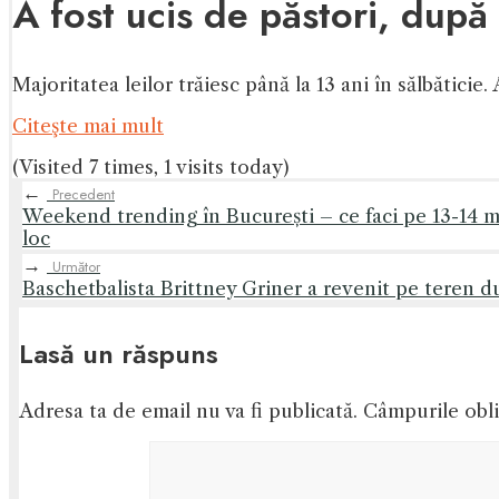
A fost ucis de păstori, după 
Majoritatea leilor trăiesc până la 13 ani în sălbăticie.
Citeşte mai mult
(Visited 7 times, 1 visits today)
←
Precedent
Weekend trending în București – ce faci pe 13-14 mai
loc
→
Următor
Baschetbalista Brittney Griner a revenit pe teren d
Lasă un răspuns
Adresa ta de email nu va fi publicată.
Câmpurile obli