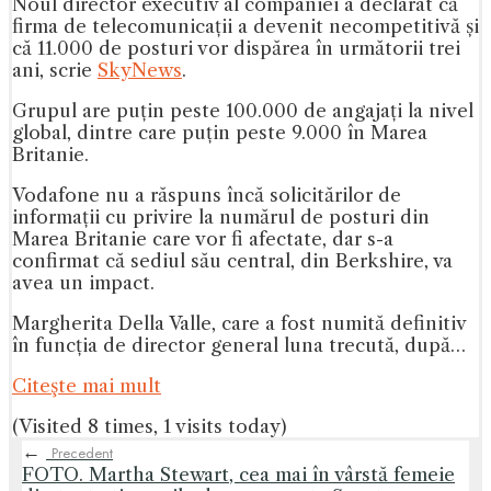
Noul director executiv al companiei a declarat că
firma de telecomunicații a devenit necompetitivă și
că 11.000 de posturi vor dispărea în următorii trei
ani, scrie
SkyNews
.
Grupul are puțin peste 100.000 de angajați la nivel
global, dintre care puțin peste 9.000 în Marea
Britanie.
Vodafone nu a răspuns încă solicitărilor de
informații cu privire la numărul de posturi din
Marea Britanie care vor fi afectate, dar s-a
confirmat că sediul său central, din Berkshire, va
avea un impact.
Margherita Della Valle, care a fost numită definitiv
în funcția de director general luna trecută, după…
Citeşte mai mult
(Visited 8 times, 1 visits today)
←
Precedent
FOTO. Martha Stewart, cea mai în vârstă femeie