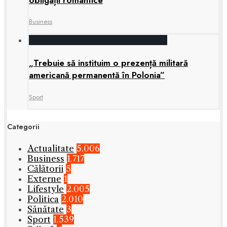
Business
„Trebuie să instituim o prezență militară
americană permanentă în Polonia”
Sport
Categorii
Actualitate
5.006
Business
1.717
Călătorii
5
Externe
1
Lifestyle
2.005
Politica
2.010
Sănătate
3
Sport
1.539