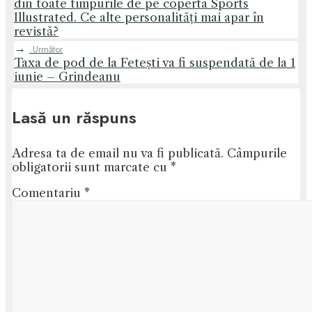
din toate timpurile de pe coperta Sports
Illustrated. Ce alte personalități mai apar în
revistă?
→
Următor
Taxa de pod de la Fetești va fi suspendată de la 1
iunie – Grindeanu
Lasă un răspuns
Adresa ta de email nu va fi publicată.
Câmpurile
obligatorii sunt marcate cu
*
Comentariu
*