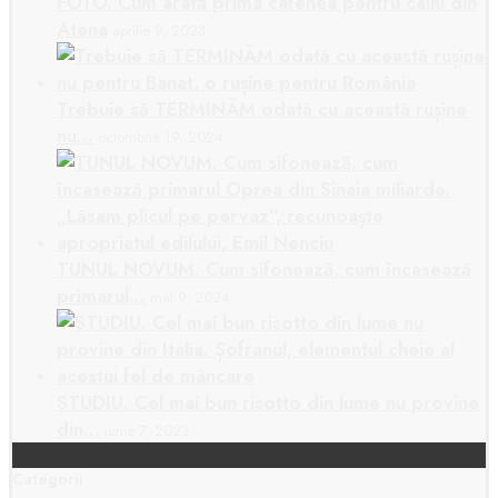
FOTO. Cum arată prima cafenea pentru câini din
Atena
aprilie 9, 2023
Trebuie să TERMINĂM odată cu această rușine
nu…
octombrie 19, 2024
TUNUL NOVUM. Cum sifonează, cum încasează
primarul…
mai 9, 2024
STUDIU. Cel mai bun risotto din lume nu provine
din…
iunie 7, 2023
Categorii