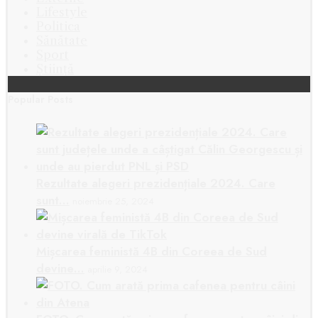
Lifestyle
Politica
Sănătate
Sport
Știință
Popular Posts
Rezultate alegeri prezidențiale 2024. Care
sunt…
noiembrie 25, 2024
Mișcarea feministă 4B din Coreea de Sud
devine…
aprilie 9, 2024