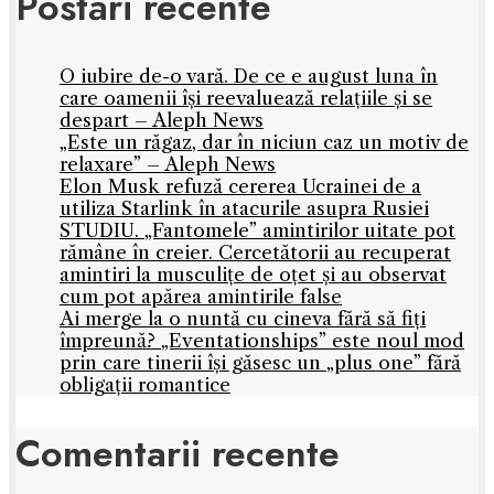
Postări recente
O iubire de-o vară. De ce e august luna în
care oamenii își reevaluează relațiile și se
despart – Aleph News
„Este un răgaz, dar în niciun caz un motiv de
relaxare” – Aleph News
Elon Musk refuză cererea Ucrainei de a
utiliza Starlink în atacurile asupra Rusiei
STUDIU. „Fantomele” amintirilor uitate pot
rămâne în creier. Cercetătorii au recuperat
amintiri la musculițe de oțet și au observat
cum pot apărea amintirile false
Ai merge la o nuntă cu cineva fără să fiți
împreună? „Eventationships” este noul mod
prin care tinerii își găsesc un „plus one” fără
obligații romantice
Comentarii recente