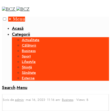
✕
Menu
Acasă
Categorii
Actualitate
Călătorii
Business
Sport
Lifestyle
Știință
Sănătate
Externe
Search
Menu
Scris de
admin
•
mai 16, 2023
•
11:16 am
•
Business
•
Views: 8