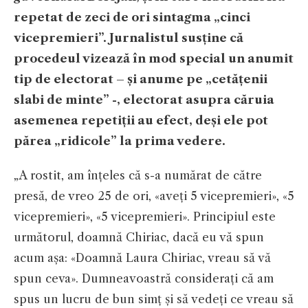
repetat de zeci de ori sintagma „cinci
vicepremieri”. Jurnalistul susține că
procedeul vizează în mod special un anumit
tip de electorat – și anume pe „cetățenii
slabi de minte” -, electorat asupra căruia
asemenea repetiții au efect, deși ele pot
părea „ridicole” la prima vedere.
„A rostit, am înțeles că s-a numărat de către
presă, de vreo 25 de ori, «aveți 5 vicepremieri», «5
vicepremieri», «5 vicepremieri». Principiul este
următorul, doamnă Chiriac, dacă eu vă spun
acum așa: «Doamnă Laura Chiriac, vreau să vă
spun ceva». Dumneavoastră considerați că am
spus un lucru de bun simț și să vedeți ce vreau să