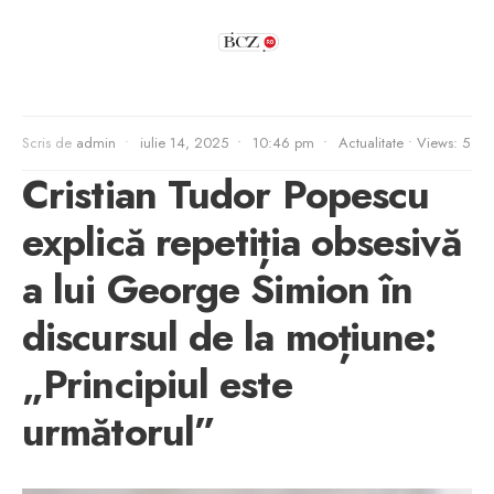
Scris de
admin
•
iulie 14, 2025
•
10:46 pm
•
Actualitate
•
Views: 5
Cristian Tudor Popescu
explică repetiția obsesivă
a lui George Simion în
discursul de la moțiune:
„Principiul este
următorul”