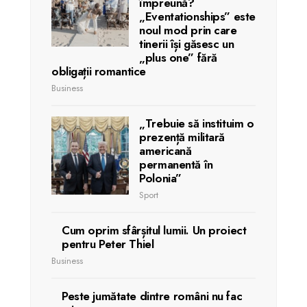
împreună?
„Eventationships” este
noul mod prin care
tinerii își găsesc un
„plus one” fără
obligații romantice
Business
„Trebuie să instituim o
prezență militară
americană
permanentă în
Polonia”
Sport
Cum oprim sfârșitul lumii. Un proiect
pentru Peter Thiel
Business
Peste jumătate dintre români nu fac