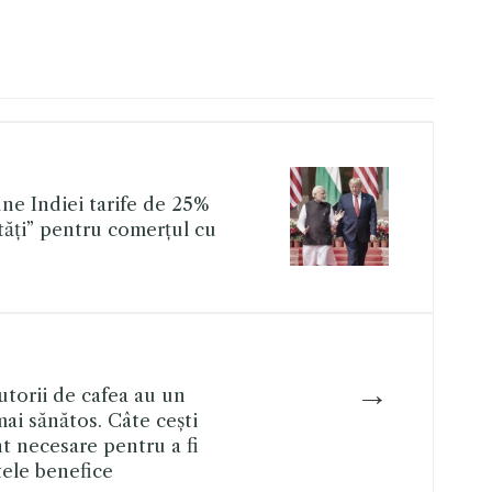
e Indiei tarife de 25%
tăți” pentru comerțul cu
→
torii de cafea au un
ai sănătos. Câte cești
t necesare pentru a fi
tele benefice