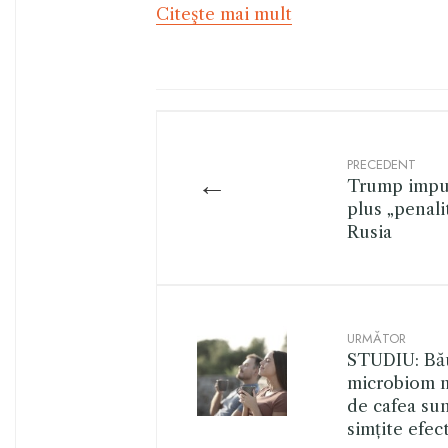
Citeşte mai mult
PRECEDENT
←
Trump impun
plus „penali
Rusia
URMĂTOR
STUDIU: Bău
microbiom m
de cafea sun
simțite efec