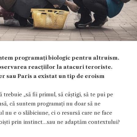
suntem programați biologic pentru altruism.
servarea reacțiilor la atacuri teroriste.
r sau Paris a existat un tip de eroism
 trebuie „să fii primul, să câștigi, să te pui pe
nsă, că suntem programați nu doar să ne
ul nu e o slăbiciune, ci o resursă care ne face
goiști prin instinct…sau ne adaptăm contextului?