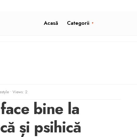
Acasă
Categorii
estyle
•
Views: 2
 face bine la
că și psihică