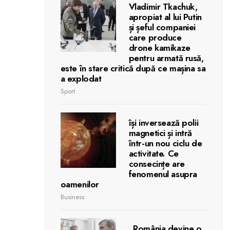
Vladimir Tkachuk,
apropiat al lui Putin
și șeful companiei
care produce
drone kamikaze
pentru armată rusă,
este în stare critică după ce mașina sa
a explodat
Sport
își inversează polii
magnetici și intră
într-un nou ciclu de
activitate. Ce
consecințe are
fenomenul asupra
oamenilor
Business
„România devine o