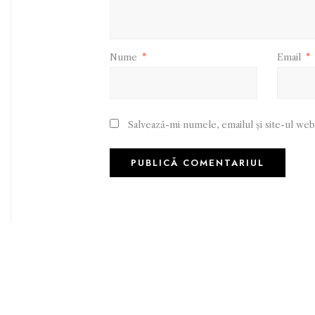
Nume
*
Email
*
Salvează-mi numele, emailul și site-ul web