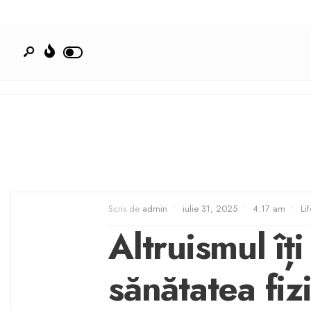
Scris de
admin
•
iulie 31, 2025
•
4:17 am
•
Lif
Altruismul îți
sănătatea fizi