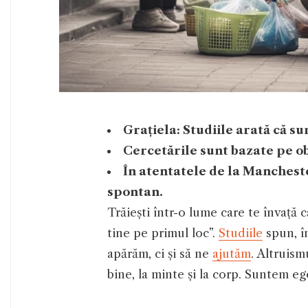
Grațiela: Studiile arată că 
Cercetările sunt bazate pe ob
În atentatele de la Mancheste
spontan.
Trăiești într-o lume care te învață că
tine pe primul loc”.
Studiile
spun, î
apărăm, ci și să ne
ajutăm
. Altruism
bine, la minte și la corp. Suntem e