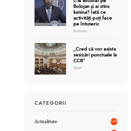
L-ai ascultat pe
Bolojan și ai stins
lumina? Iată ce
activități poți face
pe întuneric
Business
„Cred că vor exista
sesizări punctuale la
CCR”
Sport
CATEGORII
Actualitate
5.006