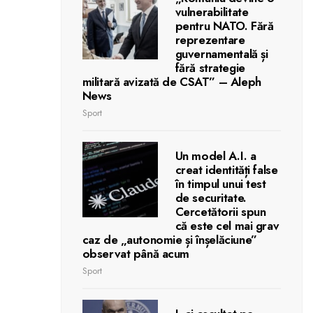
vulnerabilitate
pentru NATO. Fără
reprezentare
guvernamentală și
fără strategie
militară avizată de CSAT” – Aleph
News
Sport
Un model A.I. a
creat identități false
în timpul unui test
de securitate.
Cercetătorii spun
că este cel mai grav
caz de „autonomie și înșelăciune”
observat până acum
Sport