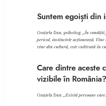
Suntem egoiști din 
Grațiela Dan, psiholog:
„În condiții
pericol, instinctele acționează. Vine
vine din cultură, este cultivată în c
Care dintre aceste c
vizibile în România
Grațiela Dan:
„Există persoane car