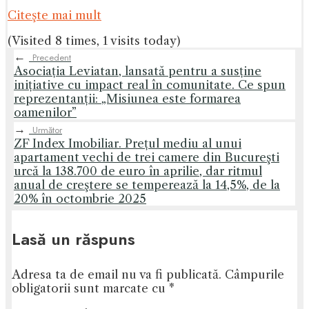
Citeşte mai mult
(Visited 8 times, 1 visits today)
←
Precedent
Asociația Leviatan, lansată pentru a susține
inițiative cu impact real în comunitate. Ce spun
reprezentanții: „Misiunea este formarea
oamenilor”
→
Următor
ZF Index Imobiliar. Prețul mediu al unui
apartament vechi de trei camere din Bucureşti
urcă la 138.700 de euro în aprilie, dar ritmul
anual de creştere se temperează la 14,5%, de la
20% în octombrie 2025
Lasă un răspuns
Adresa ta de email nu va fi publicată.
Câmpurile
obligatorii sunt marcate cu
*