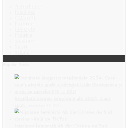
Actualitate
Business
Călătorii
Externe
Lifestyle
Politica
Sănătate
Sport
Știință
Popular Posts
Rezultate alegeri prezidențiale 2024. Care
sunt…
noiembrie 25, 2024
Mișcarea feministă 4B din Coreea de Sud