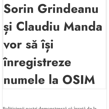
Sorin Grindeanu
și Claudiu Manda
vor să își
înregistreze
numele la OSIM
Politicienii noștri demonstrează că învață de la