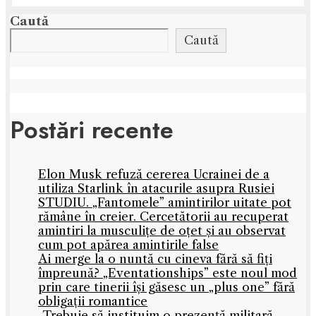
Caută
Caută
Postări recente
Elon Musk refuză cererea Ucrainei de a
utiliza Starlink în atacurile asupra Rusiei
STUDIU. „Fantomele” amintirilor uitate pot
rămâne în creier. Cercetătorii au recuperat
amintiri la musculițe de oțet și au observat
cum pot apărea amintirile false
Ai merge la o nuntă cu cineva fără să fiți
împreună? „Eventationships” este noul mod
prin care tinerii își găsesc un „plus one” fără
obligații romantice
„Trebuie să instituim o prezență militară