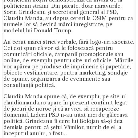
politicienii străini. Din păcate, doar năravurile.
Sorin Grindeanu și secretarul general al PSD,
Claudiu Manda, au depus cereri la OSIM pentru ca
numele lor să devină mărci înregistrate, pe
modelul lui Donald Trump.
Au cerut mărci strict verbale, fără logo-uri asociate.
Cei doi spun că vor să le folosească pentru
comunicări oficiale, campanii promoționale sau
online, de exemplu pentru site-uri oficiale. Mărcile
vor apărea pe produse de imprimerie și papetărie,
obiecte vestimentare, pentru marketing, sondaje
de opinie, organizarea de evenimente sau
consultanță politică.
Claudiu Manda spune că, de exemplu, pe site-ul
claudiumanda.ro apare în prezent conținut legat
de jocuri de noroc și că ar vrea să recupereze
domeniul. Liderii PSD n-au uitat nici de gâlceava
politică. Grindeanu îi cere lui Bolojan să-și dea
demisia pentru că șeful Vămilor, numit de el la
începutul anului, a fost…