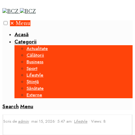
✕
Menu
Acasă
Categorii
Actualitate
Călătorii
Business
Sport
Lifestyle
Știință
Sănătate
Externe
Search
Menu
Scris de
admin
•
mai 15, 2026
•
5:47 am
•
Lifestyle
•
Views: 8