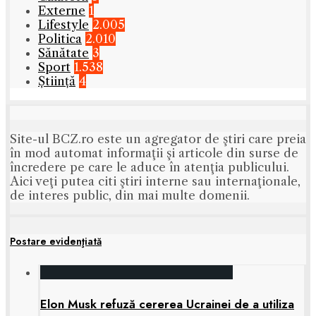
Externe
1
Lifestyle
2.005
Politica
2.010
Sănătate
3
Sport
1.538
Știință
4
Site-ul BCZ.ro este un agregator de ştiri care preia
în mod automat informaţii şi articole din surse de
încredere pe care le aduce în atenţia publicului.
Aici veţi putea citi ştiri interne sau internaţionale,
de interes public, din mai multe domenii.
Postare evidenţiată
Elon Musk refuză cererea Ucrainei de a utiliza