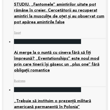
STUDIU. „Fantomele” amintirilor uitate pot
rămâne în creier. Cercetătorii au recuperat
amintiri la musculițe de oțet și au observat cum
pot apărea amintirile false
Sport
Ai merge la o nuntă cu cineva fără să fiți
împreună? „Eventationships” este noul mod
prin care tinerii își găsesc un „plus one” fără
obligații romantice
Business
„Trebuie să instituim o prezență militară
americană permanentă în Polonia”