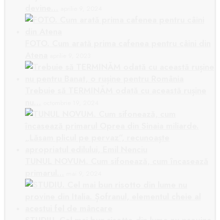
devine…
aprilie 9, 2024
FOTO. Cum arată prima cafenea pentru câini din
Atena
aprilie 9, 2023
Trebuie să TERMINĂM odată cu această rușine
nu…
octombrie 19, 2024
TUNUL NOVUM. Cum sifonează, cum încasează
primarul…
mai 9, 2024
STUDIU. Cel mai bun risotto din lume nu provine