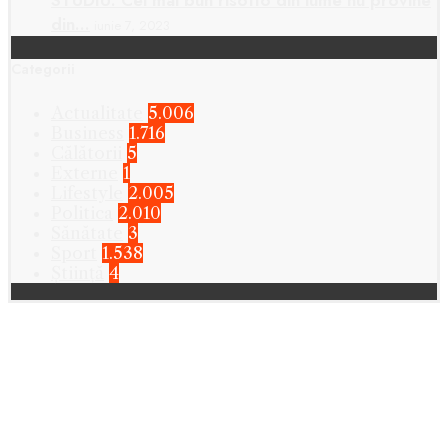
din…
iunie 7, 2023
Categorii
Actualitate
5.006
Business
1.716
Călătorii
5
Externe
1
Lifestyle
2.005
Politica
2.010
Sănătate
3
Sport
1.538
Știință
4