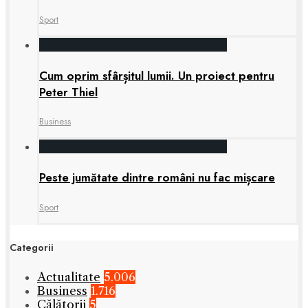
Sport
Cum oprim sfârșitul lumii. Un proiect pentru
Peter Thiel
Business
Peste jumătate dintre români nu fac mișcare
Sport
Categorii
Actualitate
5.006
Business
1.716
Călătorii
5