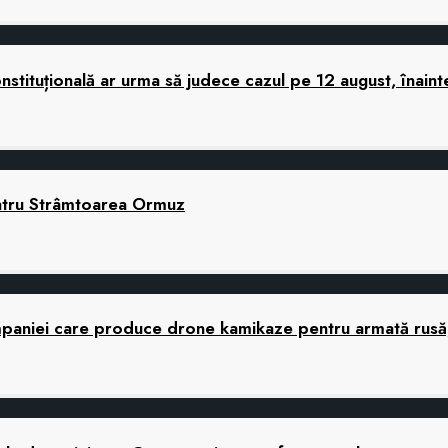
tituțională ar urma să judece cazul pe 12 august, înaint
ntru Strâmtoarea Ormuz
companiei care produce drone kamikaze pentru armată rusă,