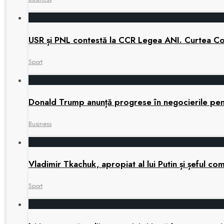
USR și PNL contestă la CCR Legea ANI. Curtea Cons
Sport
Donald Trump anunță progrese în negocierile pe
Business
Vladimir Tkachuk, apropiat al lui Putin și șeful 
Sport