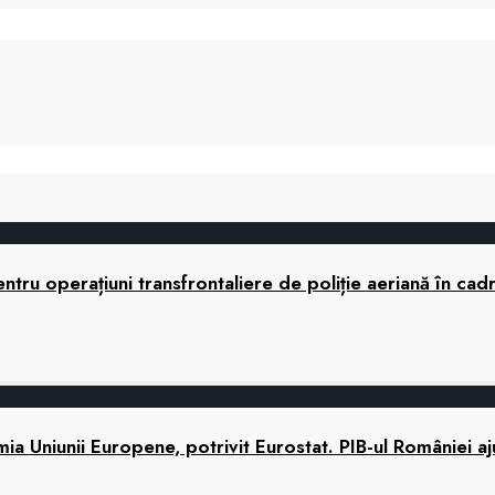
tru operațiuni transfrontaliere de poliție aeriană în cad
 Uniunii Europene, potrivit Eurostat. PIB-ul României a