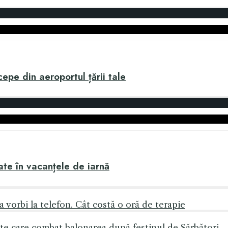
ncepe din aeroportul țării tale
ate în vacanțele de iarnă
a vorbi la telefon. Cât costă o oră de terapie
te care combat balonarea după festinul de Sărbători