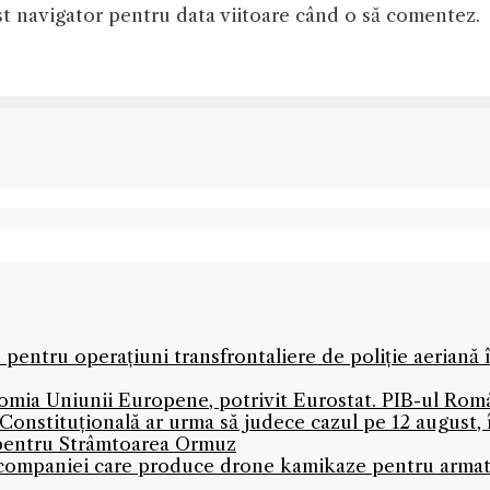
st navigator pentru data viitoare când o să comentez.
 pentru operațiuni transfrontaliere de poliție aeriană
mia Uniunii Europene, potrivit Eurostat. PIB-ul Româ
onstituțională ar urma să judece cazul pe 12 august,
 pentru Strâmtoarea Ormuz
l companiei care produce drone kamikaze pentru armată 