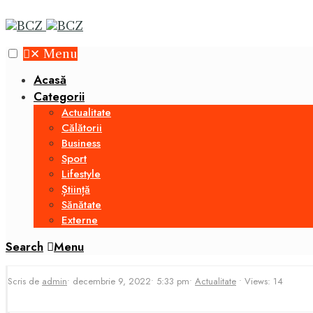
✕
Menu
Acasă
Categorii
Actualitate
Călătorii
Business
Sport
Lifestyle
Știință
Sănătate
Externe
Search
Menu
Scris de
admin
•
decembrie 9, 2022
•
5:33 pm
•
Actualitate
•
Views: 14