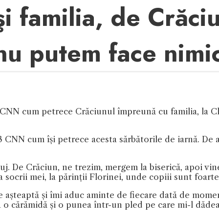
 familia, de Crăciun
nu putem face nimi
 CNN cum petrece Crăciunul împreună cu familia, la Cl
 CNN cum își petrece acesta sărbătorile de iarnă. De a
uj. De Crăciun, ne trezim, mergem la biserică, apoi vine 
socrii mei, la părinții Florinei, unde copiii sunt foarte 
ne așteaptă și îmi aduc aminte de fiecare dată de mome
 o cărămidă și o punea într-un pled pe care mi-l dăde