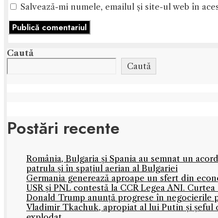
Salvează-mi numele, emailul și site-ul web în ace
Caută
Caută
Postări recente
România, Bulgaria și Spania au semnat un acord
patrula și în spațiul aerian al Bulgariei
Germania generează aproape un sfert din econo
USR și PNL contestă la CCR Legea ANI. Curtea C
Donald Trump anunță progrese în negocierile
Vladimir Tkachuk, apropiat al lui Putin și șefu
explodat