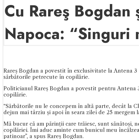
Cu Rareş Bogdan şi
Napoca: “Singuri 
Rareș Bogdan a povestit în exclusivitate la Antena 3
sărbătorile petrecute în copilărie.
Politicianul Rareș Bogdan a povestit pentru Antena 3
copilărie.
“Sărbătorile nu le concepem în altă parte, decât la Cl
dejun mai târziu și apoi în seara zilei de 25 mergem la 
Mă bucur că am părinții care trăiesc, sunt sănătoși, 
copilăriei. Îmi aduc aminte cum bunicul meu încălzea
patinoar”, a spus Rareș Bogdan.