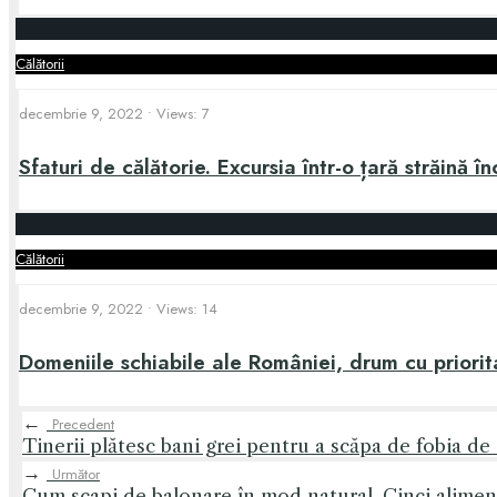
Călătorii
decembrie 9, 2022
•
Views: 7
Sfaturi de călătorie. Excursia într-o țară străină î
Călătorii
decembrie 9, 2022
•
Views: 14
Domeniile schiabile ale României, drum cu priorit
←
Precedent
Tinerii plătesc bani grei pentru a scăpa de fobia de 
→
Următor
Cum scapi de balonare în mod natural. Cinci alimen