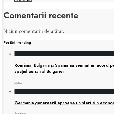
Comentarii recente
Niciun comentariu de arătat.
Postări trending
România, Bulgaria și Spania au semnat un acord pen
spațiul aerian al Bulgariei
Sport
Germania generează aproape un sfert din economia
Business