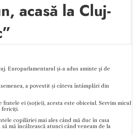
, acasă la Cluj-
c”
uj. Europarlamentarul și-a adus aminte şi de
semenea, a povestit și câteva întâmplări din
fratele ei (soției), acesta este obiceiul. Servim micul
fericiți.
ntele copilăriei mai ales când mă duc în casa
a să mă încălzească atunci când veneam de la