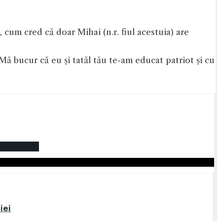
um cred că doar Mihai (n.r. fiul acestuia) are
Mă bucur că eu și tatăl tău te-am educat patriot și cu
iei