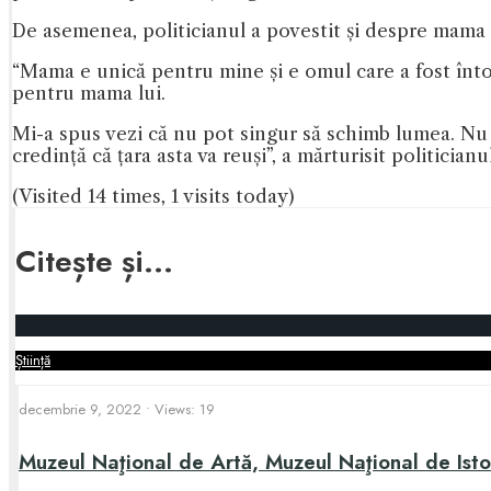
De asemenea, politicianul a povestit și despre mama 
“Mama e unică pentru mine și e omul care a fost înto
pentru mama lui.
Mi-a spus vezi că nu pot singur să schimb lumea. Nu p
credință că țara asta va reuși”, a mărturisit politicianul
(Visited 14 times, 1 visits today)
Citește și...
Știință
decembrie 9, 2022
•
Views: 19
Muzeul Naţional de Artă, Muzeul Naţional de Isto