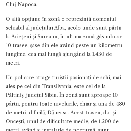
Cluj-Napoca.
O altă opțiune în zonă o reprezintă domeniul
schiabil al județului Alba, acolo unde sunt pârtii
la Arieșeni și Șureanu, în ultima zonă găsindu-se
10 trasee, șase din ele având peste un kilometru
lungime, cea mai lungă ajungând la 1.430 de
metri.
Un pol care atrage turiștii pasionați de schi, mai
ales pe cei din Transilvania, este cel de la
Păltiniș, județul Sibiu. În zonă sunt aproape 10
pârtii, pentru toate nivelurile, chiar și una de 480
de metri, dificilă, Dăneasa. Acest traseu, dar și
Oncești, unul de dificultate medie, de 1.200 de
metri, având și instalație de nocturnă, sunt