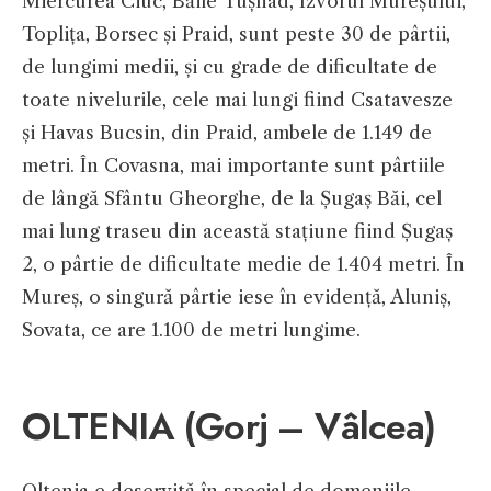
Miercurea Ciuc, Băile Tușnad, Izvorul Mureșului,
Toplița, Borsec și Praid, sunt peste 30 de pârtii,
de lungimi medii, și cu grade de dificultate de
toate nivelurile, cele mai lungi fiind Csatavesze
și Havas Bucsin, din Praid, ambele de 1.149 de
metri. În Covasna, mai importante sunt pârtiile
de lângă Sfântu Gheorghe, de la Șugaș Băi, cel
mai lung traseu din această stațiune fiind Șugaș
2, o pârtie de dificultate medie de 1.404 metri. În
Mureș, o singură pârtie iese în evidență, Aluniș,
Sovata, ce are 1.100 de metri lungime.
OLTENIA (Gorj – Vâlcea)