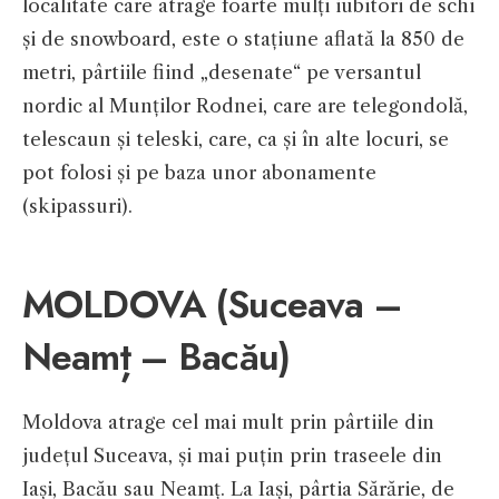
localitate care atrage foarte mulți iubitori de schi
și de snowboard, este o stațiune aflată la 850 de
metri, pârtiile fiind „desenate“ pe versantul
nordic al Munților Rodnei, care are telegondolă,
telescaun și teleski, care, ca și în alte locuri, se
pot folosi și pe baza unor abonamente
(skipassuri).
MOLDOVA (Suceava –
Neamț – Bacău)
Moldova atrage cel mai mult prin pârtiile din
județul Suceava, și mai puțin prin traseele din
Iași, Bacău sau Neamț. La Iași, pârtia Sărărie, de