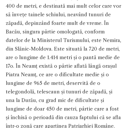
400 de metri, e destinată mai mult celor care vor
să învețe tainele schiului, neavând tunuri de
zăpadă, depinzând foarte mult de vreme. În
Bacău, singura pârtie omologată, conform
datelor de la Ministerul Turismului, este Nemira,
din Slănic-Moldova. Este situată la 720 de metri,
are o lungime de 1.414 metri și o pantă medie de
17o. În Neamț există o pârtie aflată lângă orașul
Piatra Neamț, ce are o dificultate medie și o
lungime de 965 de metri, deservită de o
telegondolă, telescaun și tunuri de zăpadă, și
una la Durău, cu grad mic de dificultate și
lungime de doar 450 de metri, pârtie care a fost
și închisă o perioadă din cauza faptului că se afla
într-o zonă care aparținea Patriarhiei Române.