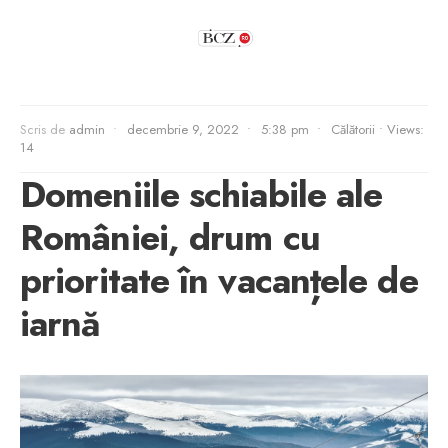
Scris de
admin
•
decembrie 9, 2022
•
5:38 pm
•
Călătorii
•
Views:
14
Domeniile schiabile ale
României, drum cu
prioritate în vacanțele de
iarnă