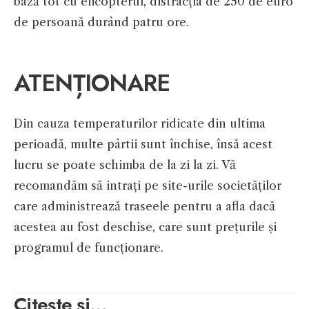
bază tot cu elicopterul, distracția de 250 de euro
de persoană durând patru ore.
ATENȚIONARE
Din cauza temperaturilor ridicate din ultima
perioadă, multe pârtii sunt închise, însă acest
lucru se poate schimba de la zi la zi. Vă
recomandăm să intrați pe site-urile societăților
care administrează traseele pentru a afla dacă
acestea au fost deschise, care sunt prețurile și
programul de funcționare.
Citește și...