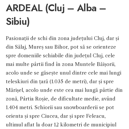
ARDEAL (Cluj – Alba –
Sibiu)
Pasionații de schi din zona județului Cluj, dar și
din Sălaj, Mureș sau Bihor, pot să se orienteze
spre domeniile schiabile din județul Cluj, cele
mai multe pârtii find în zona Muntele Băișorii,
acolo unde se găsește unul dintre cele mai lungi
teleskiuri din țară (1.035 de metri), dar și spre
Mărișel, acolo unde este cea mai lungă pârtie din
zonă, Pârtia Roșie, de dificultate medie, având
1.404 metri. Schiorii sau snowboarderii se pot
orienta și spre Ciucea, dar și spre Feleacu,
ultimul aflat la doar 12 kilometri de municipiul