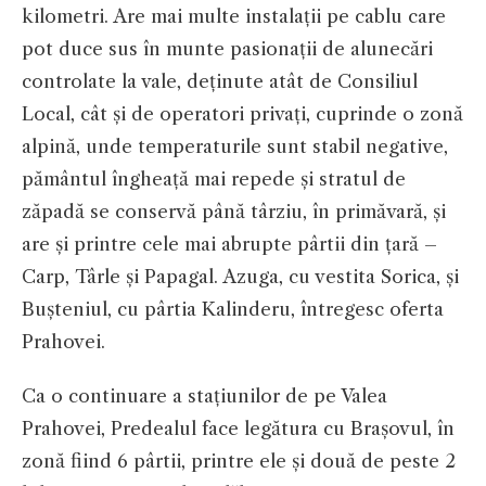
kilometri. Are mai multe instalații pe cablu care
pot duce sus în munte pasionații de alunecări
controlate la vale, deținute atât de Consiliul
Local, cât și de operatori privați, cuprinde o zonă
alpină, unde temperaturile sunt stabil negative,
pământul îngheață mai repede și stratul de
zăpadă se conservă până târziu, în primăvară, și
are și printre cele mai abrupte pârtii din țară –
Carp, Târle și Papagal. Azuga, cu vestita Sorica, și
Bușteniul, cu pârtia Kalinderu, întregesc oferta
Prahovei.
Ca o continuare a stațiunilor de pe Valea
Prahovei, Predealul face legătura cu Brașovul, în
zonă fiind 6 pârtii, printre ele și două de peste 2