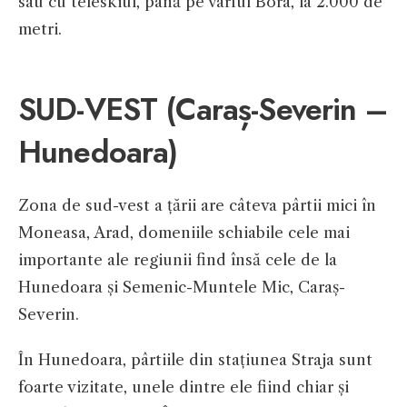
sau cu teleskiul, până pe vârful Bora, la 2.000 de
metri.
SUD-VEST (Caraș-Severin –
Hunedoara)
Zona de sud-vest a țării are câteva pârtii mici în
Moneasa, Arad, domeniile schiabile cele mai
importante ale regiunii find însă cele de la
Hunedoara și Semenic-Muntele Mic, Caraș-
Severin.
În Hunedoara, pârtiile din stațiunea Straja sunt
foarte vizitate, unele dintre ele fiind chiar și