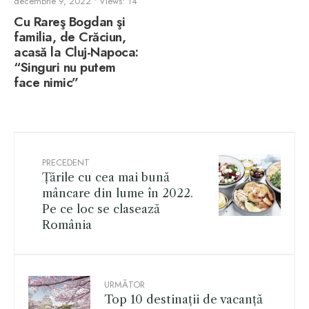
decembrie 9, 2022
•
Views: 14
Cu Rareş Bogdan şi
familia, de Crăciun,
acasă la Cluj-Napoca:
“Singuri nu putem
face nimic”
PRECEDENT
Țările cu cea mai bună
mâncare din lume în 2022.
Pe ce loc se clasează
România
URMĂTOR
Top 10 destinații de vacanță